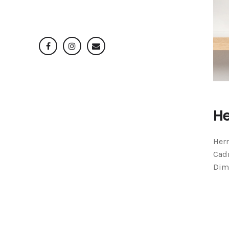
He
Herr
Cadr
Dime