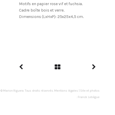
Motifs en papier rose vif et fuchsia.
Cadre boîte bois et verre.
Dimensions (LxHxP): 25x25x4,5 cm.
© Marion Riguera. Tous droits réservés.
Mentions légales
| Site et photos
:
Franck Lebègue